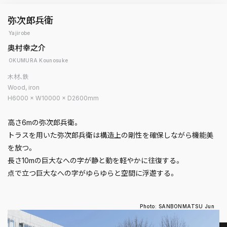
弥次郎兵衛
Yajirobe
奥村幸之介
OKUMURA Kounosuke
木材、鉄
Wood, iron
H6000 × W10000 × D2600mm
高さ6mの弥次郎兵衛。
トラスを用いた弥次郎兵衛は構造上の剛性を確保しながら機能美
を放つ。
長さ10mの巨大なへの字が静と動を軽やかに往復する。
点で立つ巨大なへの字がゆらゆらと空間に浮遊する。
Photo: SANBONMATSU Jun