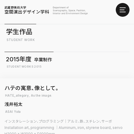
武蔵野美術大学
空間演出デザイン学科
学生作品
STUDENT WORK
2015年度
卒業制作
STUDENT WORKS 2015
ハテの寓意、像として。
HATE_allegory, As the image.
浅井裕太
ASAI Yuta
インスタレーション、プログラミング｜アルミ、鉄、スチレン、サーボ
Installation art, programming ｜Aluminum, iron, styrene board, servo
H2000 × W1000 × D1000mm