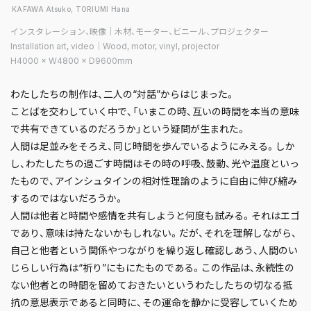
KAFAWA Atsuko, TORIUMI Hana
インスタレーション、映像｜木材、モーター、ビニール、プロジェクター
Installation art, video｜Wood, motor, vinyl, projector
H4000 × W4800 × D9600mm
わたしたちの制作は、二人の“対話”からはじまった。
ことばを交わしていく中で、「いまこの時、互いの時間を本当の意味
で共有できているのだろうか」という疑問が生まれた。
人間は足並みをそろえ、同じ時間を歩んでいるようにみえる。しか
し、わたしたちの過ごす時間はその時の呼吸、鼓動、光や温度といっ
たもので、アインシュタインの相対性理論のように自由に伸び縮み
するのではないだろうか。
人間は他者と時間や感情を共有しようと何度も試みる。それはエゴ
であり、意味は持たないかもしれない。だが、それを理解しながら、
自己と他者という関係やつながりを繰り返し確認しあう、人間のい
じらしい行為は“祈り”にもにたものである。この作品は、永続性の
ない他者との時間を留めておきたいというわたしたちの切なる抵
抗の意思表示であると同時に、その運命を静かに受容していくため