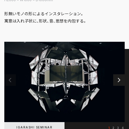
形無いモノの形によるインスタレーション。
寓意は入れ子状に、形状、音、思想を内包する。
IGARASHI SEMINAR
1
2
3
4