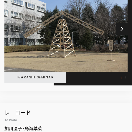
IGARASHI SEMINAR
1
2
レ コード
re kodo
加川温子・鳥海葉菜