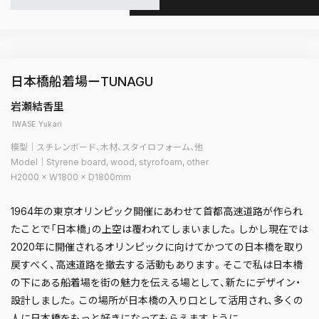
日本橋船着場ーTUNAGU
岩瀬結香里
IWASE Yukari
模型｜スチレンボード、木材、スタイロフォーム、他
Model｜Styrene board, wood, styrofoam, other
H2000 × W1800 × D1800mm
1964年の東京オリンピック開催にあわせて首都高速道路が作られ
たことで「日本橋」の上空は覆われてしまいました。しかし現在では
2020年に開催されるオリンピックに向けてかつての日本橋を取り
戻すべく、高速道路を撤去する活動もあります。そこで私は日本橋
の下にある船着場を街の魅力を伝える場として、新たにデザイン・
設計しました。この場所が日本橋の入り口として活用され、多くの
人に日本橋をもっと好きになってもらえますように。