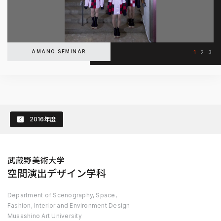
AMANO SEMINAR
1
2
3
2016年度
武蔵野美術大学
空間演出デザイン学科
Department of Scenography, Space,
Fashion, Interior and Environment Design
Musashino Art University