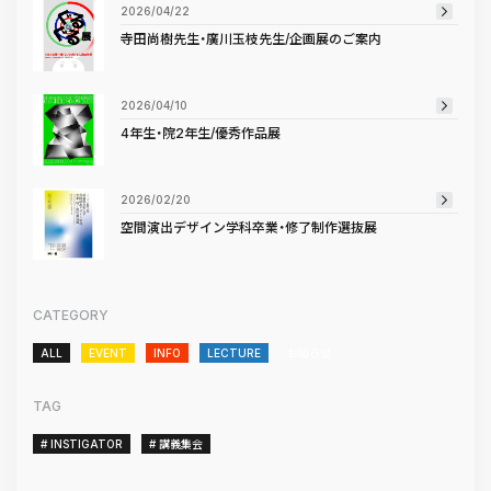
2026/04/22
寺田尚樹先生・廣川玉枝先生/企画展のご案内
2026/04/10
4年生・院2年生/優秀作品展
2026/02/20
空間演出デザイン学科卒業・修了制作選抜展
CATEGORY
ALL
EVENT
INFO
LECTURE
お知らせ
TAG
# INSTIGATOR
# 講義集会