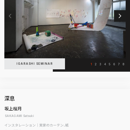
IGARASHI SEMINAR
1
2
3
4
5
6
7
8
深息
坂上桜月
SAKAGAMI Satsuki
インスタレーション｜実家のカーテン、紙