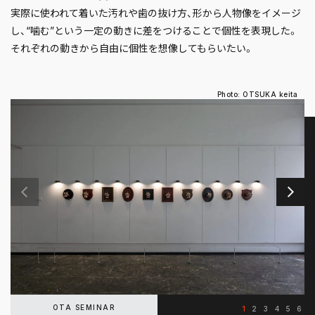
実際に使われて着いた汚れや歯の抜け方、形から人物像をイメージ
し、“噛む”という一定の動きに差をつけることで個性を表現した。
それぞれの動きから自由に個性を想像してもらいたい。
Photo: OTSUKA keita
OTA SEMINAR
1
2
3
4
5
6