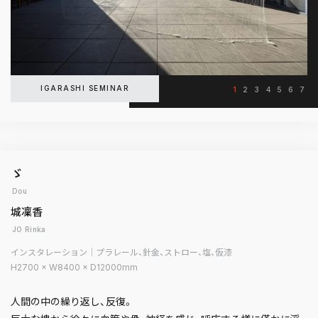
IGARASHI SEMINAR
1
2
3
4
5
6
7
ゞ
Dou
城凜香
JO Rinka
インスタレーション｜プラレール、針金、ストロー、塩、仮漆
H2700 × W8400 × D12000mm
人間の中の繰り返し、反復。