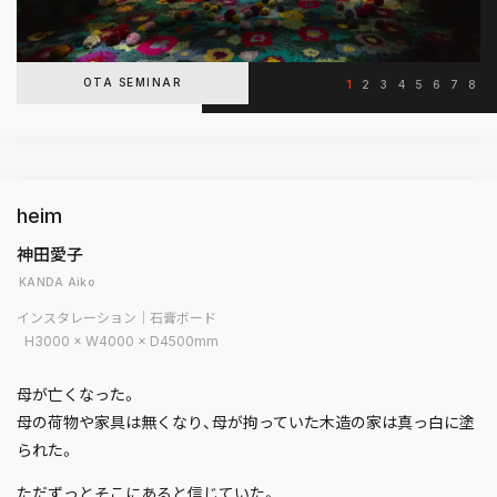
OTA SEMINAR
1
2
3
4
5
6
7
8
heim
神田愛子
KANDA Aiko
インスタレーション｜石膏ボード
H3000 × W4000 × D4500mm
母が亡くなった。
母の荷物や家具は無くなり、母が拘っていた木造の家は真っ白に塗
られた。
ただずっとそこにあると信じていた。