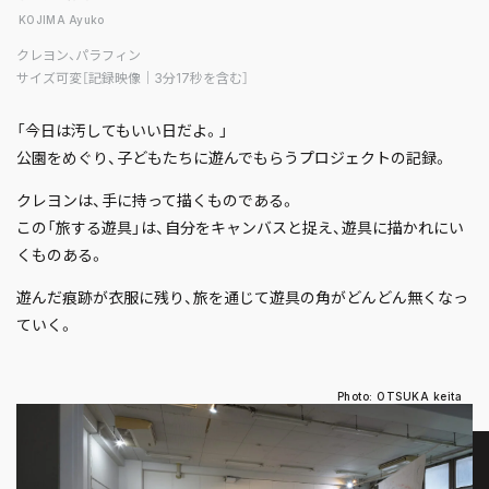
KOJIMA Ayuko
クレヨン、パラフィン
サイズ可変［記録映像｜3分17秒を含む］
「今日は汚してもいい日だよ。」
公園をめぐり、子どもたちに遊んでもらうプロジェクトの記録。
クレヨンは、手に持って描くものである。
この「旅する遊具」は、自分をキャンバスと捉え、遊具に描かれにい
くものある。
遊んだ痕跡が衣服に残り、旅を通じて遊具の角がどんどん無くなっ
ていく。
Photo: OTSUKA keita