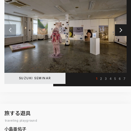
SUZUKI SEMINAR
1
2
3
4
5
6
7
旅する遊具
traveling playground
小島亜佑子