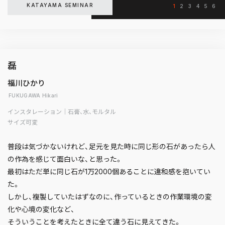
KATAYAMA SEMINAR
1
2
3
4
5
6
磊
福川ひかり
FUKUGAWA Hikari
インスタレーション｜石膏、水、モルタル
サイズ可変
普段は気づかないけれど、足元を見た時に同じ形の石があったら人
の作為を感じて面白いな、と思った。
最初はただ単に同じ石が1万2000個あることに違和感を抱いてい
た。
しかし、複製していたはずなのに、作っているときの作業環境の変
化や心境の変化など、
そういうことを考えたときに全て違う石に見えてきた。