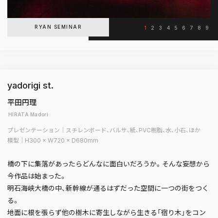
RYAN SEMINAR
1
2
3
4
5
6
7
8
9
yadorigi st.
平田円理
HIRATA Madori
プレゼンテーション｜スチレンボード、バルサ、紙、PVC樹脂、水、小石、ほか
模型｜H300 × W720 × D680mm
橋の下に集落があったらどんなに面白いだろうか。そんな妄想から
今作品は始まった。
明石海峡大橋の中、新幹線が通るはずだった空間に一つの街をつく
る。
地面に根を張らず他の樹木に寄生しながら生きる「宿り木」をコン