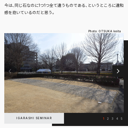
今は、同じ石なのに1つ1つ全て違うものである、というところに違和
感を抱いているのだと思う。
Photo: OTSUKA keita
IGARASHI SEMINAR
1
2
3
4
5