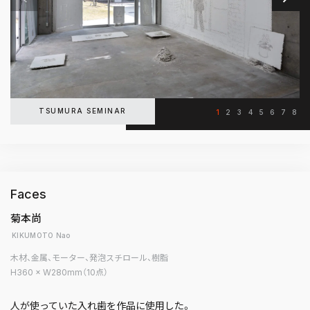
TSUMURA SEMINAR
1
2
3
4
5
6
7
8
Faces
菊本尚
KIKUMOTO Nao
木材、金属、モーター、発泡スチロール、樹脂
H360 × W280mm（10点）
人が使っていた入れ歯を作品に使用した。