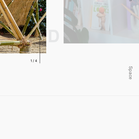
1
/
4