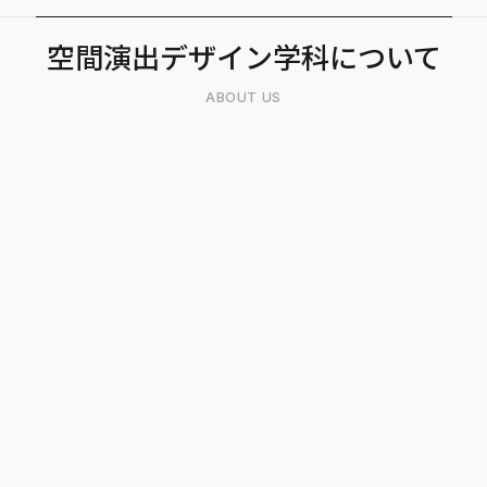
空間演出デザイン学科について
ABOUT US
独自の感性と協調性を伸
情熱を持って空間をつく
本学科は、セノグラフィ、インテ
ンデザインの4コースがあり、舞