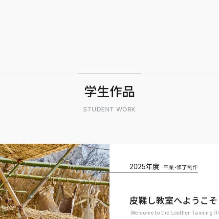
学生作品
STUDENT WORK
2016年度
2025年度
2024年度
2023年度
2022年度
2021年度
2020年度
2019年度
2018年度
2017年度
2016年度
2025年度
卒業制作
卒業制作
卒業制作
卒業制作
卒業制作
卒業制作
卒業・修了制作
卒業・修了制作
卒業制作
卒業・修了制作
卒業制作
卒業制作
皮鞣し教室へようこそ
Welcome to the Leather Tanning 